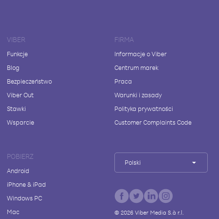
VIBER
FIRMA
Funkcje
Informacje o Viber
Blog
Centrum marek
Bezpieczeństwo
Praca
Viber Out
Warunki i zasady
Stawki
Polityka prywatności
Wsparcie
Customer Complaints Code
POBIERZ
Polski
Android
iPhone & iPad
Windows PC
Mac
©
2026
Viber Media S.à r.l.