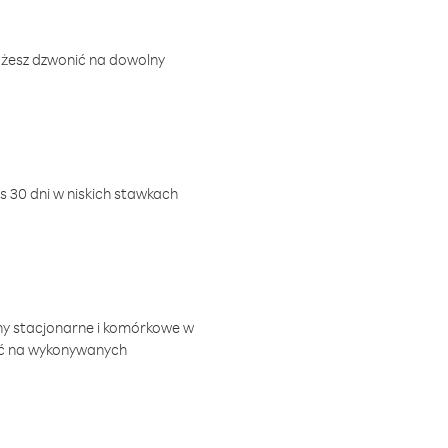
ożesz dzwonić na dowolny
 30 dni w niskich stawkach
ny stacjonarne i komórkowe w
ić na wykonywanych