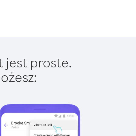
jest proste.
ożesz: