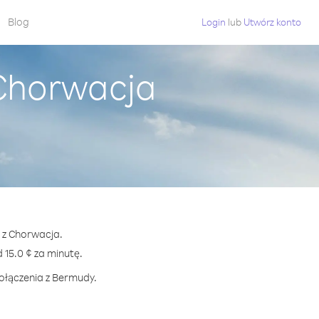
Blog
Login
lub
Utwórz konto
Chorwacja
 z Chorwacja.
15.0 ¢ za minutę.
połączenia z Bermudy.