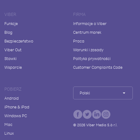
VIBER
FIRMA
Funkcje
Informacje o Viber
Blog
Centrum marek
Bezpieczeństwo
Praca
Viber Out
Warunki i zasady
Stawki
Polityka prywatności
Wsparcie
Customer Complaints Code
POBIERZ
Polski
Android
iPhone & iPad
Windows PC
Mac
©
2026
Viber Media S.à r.l.
Linux