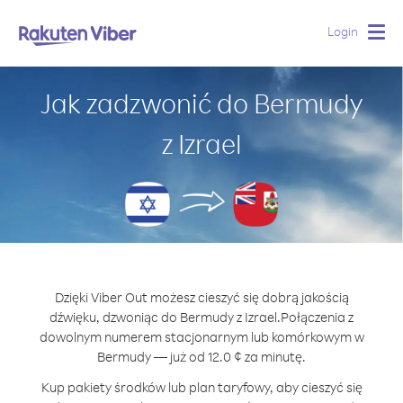
Login
Togg
navig
Jak zadzwonić do Bermudy
z Izrael
Dzięki Viber Out możesz cieszyć się dobrą jakością
dźwięku, dzwoniąc do Bermudy z Izrael.
Połączenia z
dowolnym numerem stacjonarnym lub komórkowym w
Bermudy — już od 12.0 ¢ za minutę.
Kup pakiety środków lub plan taryfowy, aby cieszyć się