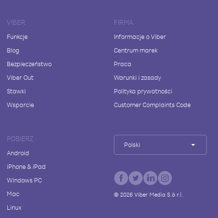
VIBER
FIRMA
Funkcje
Informacje o Viber
Blog
Centrum marek
Bezpieczeństwo
Praca
Viber Out
Warunki i zasady
Stawki
Polityka prywatności
Wsparcie
Customer Complaints Code
POBIERZ
Polski
Android
iPhone & iPad
Windows PC
Mac
©
2026
Viber Media S.à r.l.
Linux