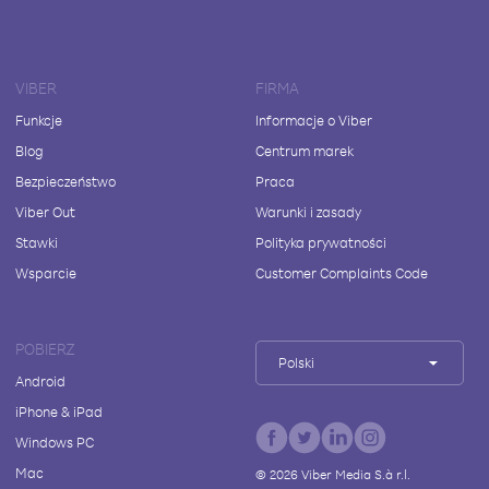
VIBER
FIRMA
Funkcje
Informacje o Viber
Blog
Centrum marek
Bezpieczeństwo
Praca
Viber Out
Warunki i zasady
Stawki
Polityka prywatności
Wsparcie
Customer Complaints Code
POBIERZ
Polski
Android
iPhone & iPad
Windows PC
Mac
©
2026
Viber Media S.à r.l.