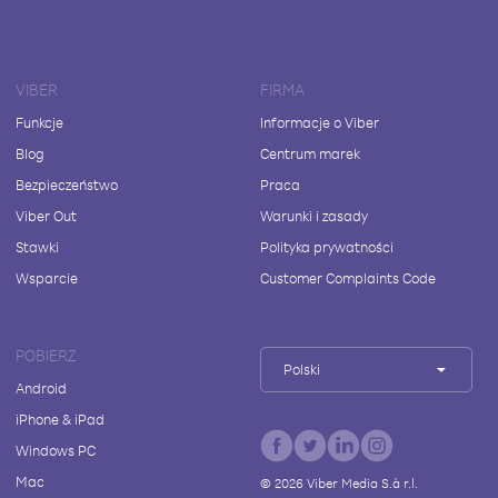
VIBER
FIRMA
Funkcje
Informacje o Viber
Blog
Centrum marek
Bezpieczeństwo
Praca
Viber Out
Warunki i zasady
Stawki
Polityka prywatności
Wsparcie
Customer Complaints Code
POBIERZ
Polski
Android
iPhone & iPad
Windows PC
Mac
©
2026
Viber Media S.à r.l.