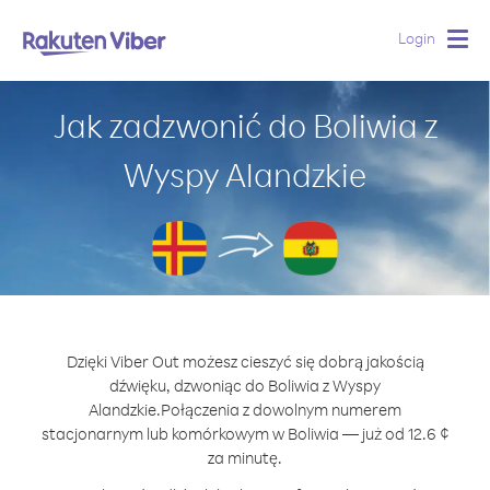
Login
Togg
navig
Jak zadzwonić do Boliwia z
Wyspy Alandzkie
Dzięki Viber Out możesz cieszyć się dobrą jakością
dźwięku, dzwoniąc do Boliwia z Wyspy
Alandzkie.
Połączenia z dowolnym numerem
stacjonarnym lub komórkowym w Boliwia — już od 12.6 ¢
za minutę.