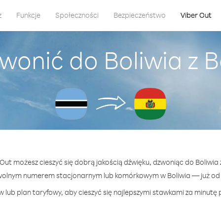
z
Funkcje
Społeczności
Bezpieczeństwo
Viber Out
wonić do Boliwia z
r Out możesz cieszyć się dobrą jakością dźwięku, dzwoniąc do Boliwia
wolnym numerem stacjonarnym lub komórkowym w Boliwia — już od 1
 lub plan taryfowy, aby cieszyć się najlepszymi stawkami za minutę p