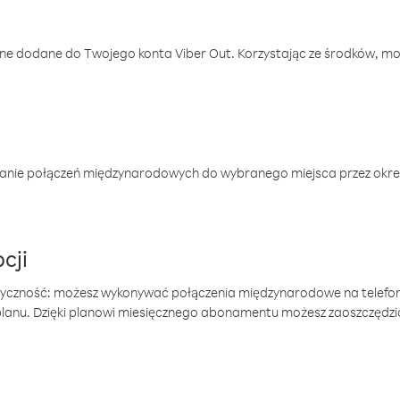
one dodane do Twojego konta Viber Out. Korzystając ze środków, m
anie połączeń międzynarodowych do wybranego miejsca przez okres
cji
tyczność: możesz wykonywać połączenia międzynarodowe na telefo
 planu. Dzięki planowi miesięcznego abonamentu możesz zaoszczędz