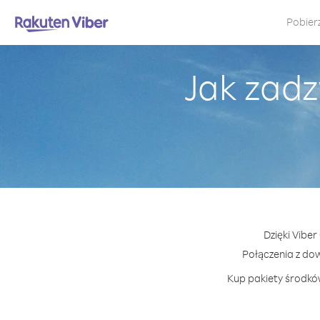
Pobier
Jak zadz
Dzięki Vibe
Połączenia z do
Kup pakiety środków