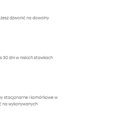
ożesz dzwonić na dowolny
 30 dni w niskich stawkach
ny stacjonarne i komórkowe w
ić na wykonywanych