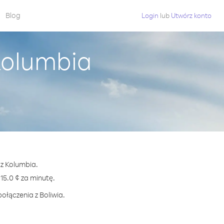
Blog
Login
lub
Utwórz konto
Kolumbia
 z Kolumbia.
5.0 ¢ za minutę.
ołączenia z Boliwia.