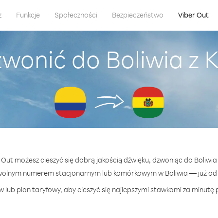
z
Funkcje
Społeczności
Bezpieczeństwo
Viber Out
zwonić do Boliwia z 
r Out możesz cieszyć się dobrą jakością dźwięku, dzwoniąc do Boliwia
wolnym numerem stacjonarnym lub komórkowym w Boliwia — już od 1
 lub plan taryfowy, aby cieszyć się najlepszymi stawkami za minutę p