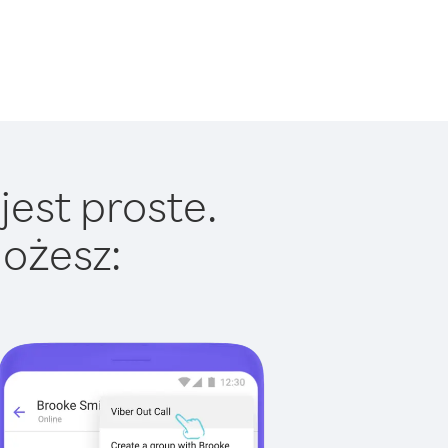
jest proste.
ożesz: