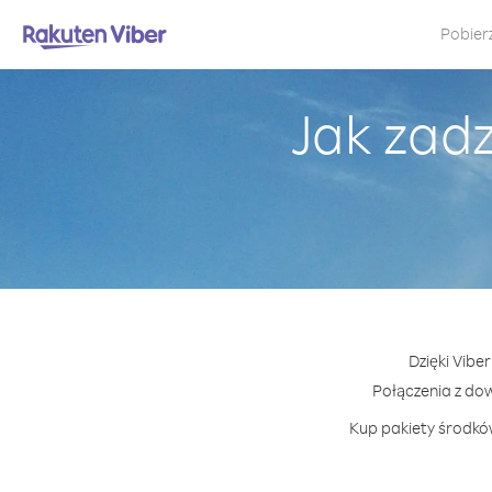
Pobier
Jak zad
Dzięki Vibe
Połączenia z do
Kup pakiety środków