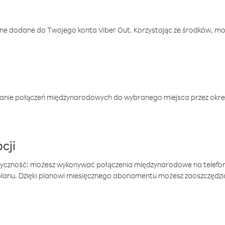
one dodane do Twojego konta Viber Out. Korzystając ze środków, m
anie połączeń międzynarodowych do wybranego miejsca przez okres
cji
tyczność: możesz wykonywać połączenia międzynarodowe na telefo
 planu. Dzięki planowi miesięcznego abonamentu możesz zaoszczędz