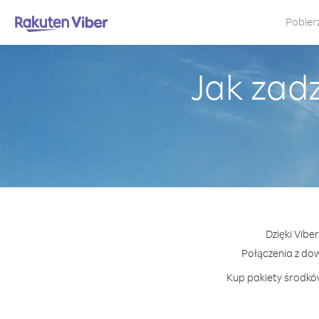
Pobier
Jak zadz
Dzięki Vibe
Połączenia z do
Kup pakiety środków