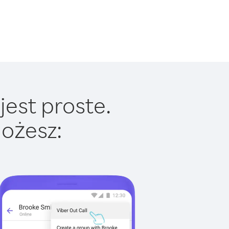
jest proste.
ożesz: