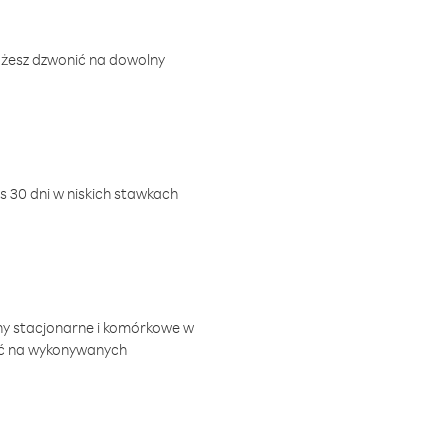
ożesz dzwonić na dowolny
 30 dni w niskich stawkach
ny stacjonarne i komórkowe w
ić na wykonywanych