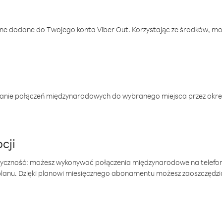
one dodane do Twojego konta Viber Out. Korzystając ze środków, m
anie połączeń międzynarodowych do wybranego miejsca przez okres
cji
tyczność: możesz wykonywać połączenia międzynarodowe na telefo
 planu. Dzięki planowi miesięcznego abonamentu możesz zaoszczędz