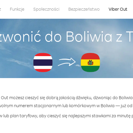
z
Funkcje
Społeczności
Bezpieczeństwo
Viber Out
wonić do Boliwia z 
r Out możesz cieszyć się dobrą jakością dźwięku, dzwoniąc do Boliwia 
wolnym numerem stacjonarnym lub komórkowym w Boliwia — już od 1
 lub plan taryfowy, aby cieszyć się najlepszymi stawkami za minutę p