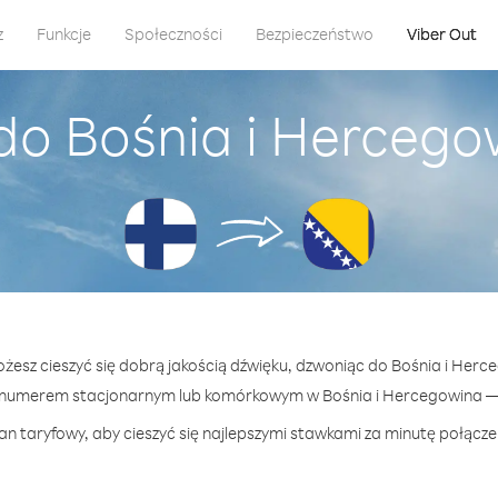
z
Funkcje
Społeczności
Bezpieczeństwo
Viber Out
do Bośnia i Hercegow
ożesz cieszyć się dobrą jakością dźwięku, dzwoniąc do Bośnia i Herce
numerem stacjonarnym lub komórkowym w Bośnia i Hercegowina — j
an taryfowy, aby cieszyć się najlepszymi stawkami za minutę połącze