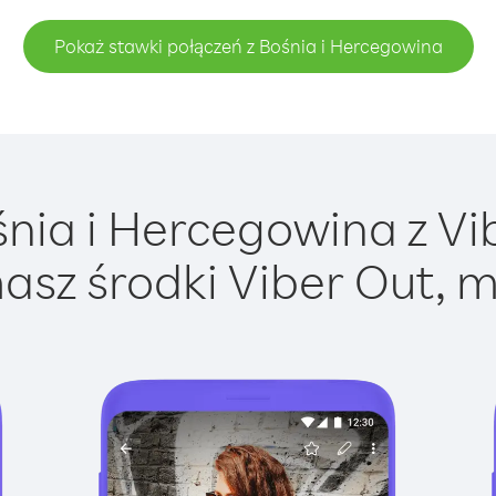
Pokaż stawki połączeń z Bośnia i Hercegowina
ia i Hercegowina z Vib
asz środki Viber Out, m