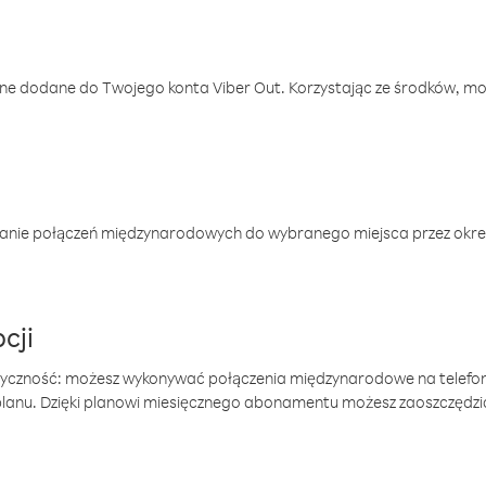
one dodane do Twojego konta Viber Out. Korzystając ze środków, m
anie połączeń międzynarodowych do wybranego miejsca przez okres
cji
tyczność: możesz wykonywać połączenia międzynarodowe na telefo
 planu. Dzięki planowi miesięcznego abonamentu możesz zaoszczędz