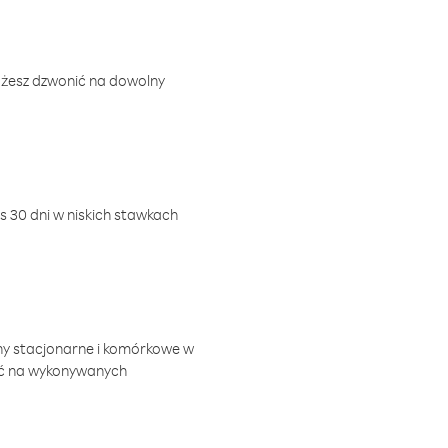
ożesz dzwonić na dowolny
 30 dni w niskich stawkach
ny stacjonarne i komórkowe w
ić na wykonywanych