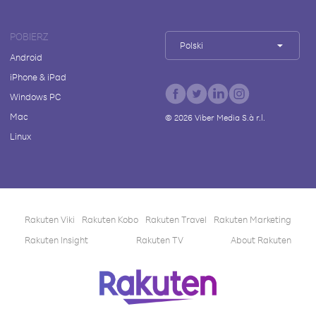
POBIERZ
Polski
Android
iPhone & iPad
Windows PC
Mac
©
2026
Viber Media S.à r.l.
Linux
Rakuten Viki
Rakuten Kobo
Rakuten Travel
Rakuten Marketing
Rakuten Insight
Rakuten TV
About Rakuten