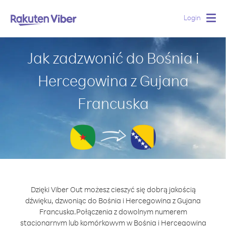
Login
Togg
navig
Jak zadzwonić do Bośnia i
Hercegowina z Gujana
Francuska
Dzięki Viber Out możesz cieszyć się dobrą jakością
dźwięku, dzwoniąc do Bośnia i Hercegowina z Gujana
Francuska.
Połączenia z dowolnym numerem
stacjonarnym lub komórkowym w Bośnia i Hercegowina