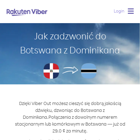
Login
Togg
navig
Jak zadzwonić do
Botswana z Dominikana
Dzięki Viber Out możesz cieszyć się dobrą jakością
dźwięku, dzwoniąc do Botswana z
Dominikana.
Połączenia z dowolnym numerem
stacjonarnym lub komórkowym w Botswana — już od
29.0 ¢ za minutę.