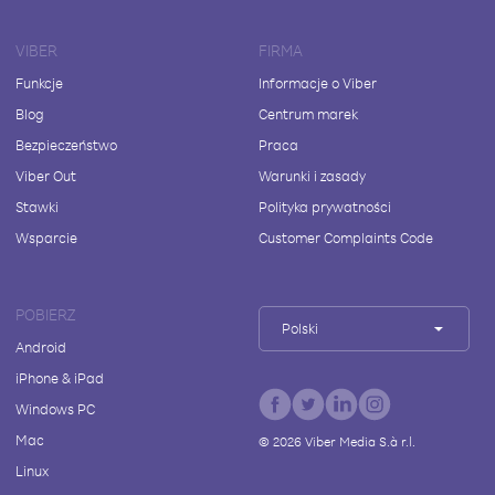
VIBER
FIRMA
Funkcje
Informacje o Viber
Blog
Centrum marek
Bezpieczeństwo
Praca
Viber Out
Warunki i zasady
Stawki
Polityka prywatności
Wsparcie
Customer Complaints Code
POBIERZ
Polski
Android
iPhone & iPad
Windows PC
Mac
©
2026
Viber Media S.à r.l.
Linux