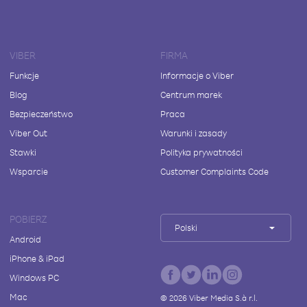
VIBER
FIRMA
Funkcje
Informacje o Viber
Blog
Centrum marek
Bezpieczeństwo
Praca
Viber Out
Warunki i zasady
Stawki
Polityka prywatności
Wsparcie
Customer Complaints Code
POBIERZ
Polski
Android
iPhone & iPad
Windows PC
Mac
©
2026
Viber Media S.à r.l.