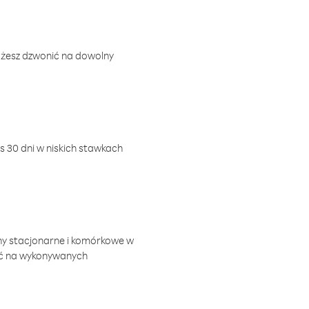
ożesz dzwonić na dowolny
 30 dni w niskich stawkach
ny stacjonarne i komórkowe w
ić na wykonywanych