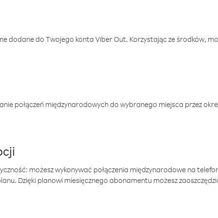
one dodane do Twojego konta Viber Out. Korzystając ze środków, m
anie połączeń międzynarodowych do wybranego miejsca przez okres
cji
tyczność: możesz wykonywać połączenia międzynarodowe na telefo
 planu. Dzięki planowi miesięcznego abonamentu możesz zaoszczędz