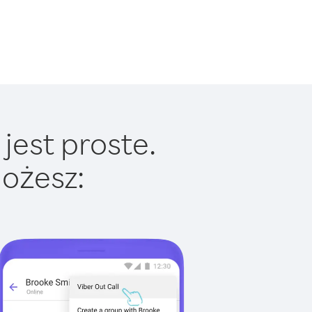
jest proste.
ożesz: