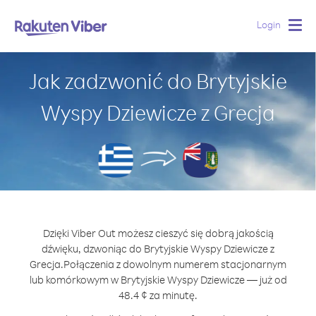
Login
Togg
navig
Jak zadzwonić do Brytyjskie
Wyspy Dziewicze z Grecja
Dzięki Viber Out możesz cieszyć się dobrą jakością
dźwięku, dzwoniąc do Brytyjskie Wyspy Dziewicze z
Grecja.
Połączenia z dowolnym numerem stacjonarnym
lub komórkowym w Brytyjskie Wyspy Dziewicze — już od
48.4 ¢ za minutę.