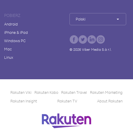
POBIERZ
Polski
Android
iPhone & iPad
Windows PC
Mac
©
2026
Viber Media S.à r.l.
Linux
Rakuten Viki
Rakuten Kobo
Rakuten Travel
Rakuten Marketing
Rakuten Insight
Rakuten TV
About Rakuten