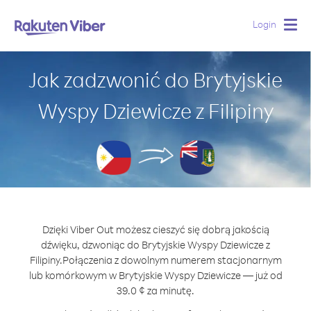
Login
Togg
navig
Jak zadzwonić do Brytyjskie
Wyspy Dziewicze z Filipiny
Dzięki Viber Out możesz cieszyć się dobrą jakością
dźwięku, dzwoniąc do Brytyjskie Wyspy Dziewicze z
Filipiny.
Połączenia z dowolnym numerem stacjonarnym
lub komórkowym w Brytyjskie Wyspy Dziewicze — już od
39.0 ¢ za minutę.