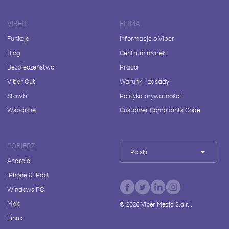
VIBER
FIRMA
Funkcje
Informacje o Viber
Blog
Centrum marek
Bezpieczeństwo
Praca
Viber Out
Warunki i zasady
Stawki
Polityka prywatności
Wsparcie
Customer Complaints Code
POBIERZ
Polski
Android
iPhone & iPad
Windows PC
Mac
©
2026
Viber Media S.à r.l.
Linux