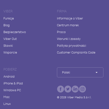
VIBER
FIRMA
Funkcje
Informacje o Viber
Blog
Centrum marek
Bezpieczeństwo
Praca
Viber Out
Warunki i zasady
Stawki
Polityka prywatności
Wsparcie
Customer Complaints Code
POBIERZ
Polski
Android
iPhone & iPad
Windows PC
Mac
©
2026
Viber Media S.à r.l.
Linux