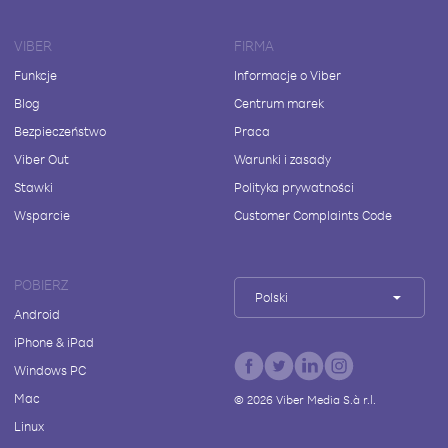
VIBER
FIRMA
Funkcje
Informacje o Viber
Blog
Centrum marek
Bezpieczeństwo
Praca
Viber Out
Warunki i zasady
Stawki
Polityka prywatności
Wsparcie
Customer Complaints Code
POBIERZ
Polski
Android
iPhone & iPad
Windows PC
Mac
©
2026
Viber Media S.à r.l.
Linux