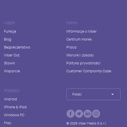
VIBER
FIRMA
Funkcje
Informacje o Viber
Blog
Centrum marek
Bezpieczeństwo
Praca
Viber Out
Warunki i zasady
Stawki
Polityka prywatności
Wsparcie
Customer Complaints Code
POBIERZ
Polski
Android
iPhone & iPad
Windows PC
Mac
©
2026
Viber Media S.à r.l.