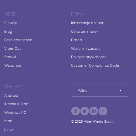
VIBER
FIRMA
Funkcje
Informacje o Viber
Blog
Centrum marek
Bezpieczeństwo
Praca
Viber Out
Warunki i zasady
Stawki
Polityka prywatności
Wsparcie
Customer Complaints Code
POBIERZ
Polski
Android
iPhone & iPad
Windows PC
Mac
©
2026
Viber Media S.à r.l.
Linux