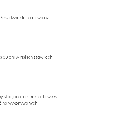
ożesz dzwonić na dowolny
 30 dni w niskich stawkach
ny stacjonarne i komórkowe w
ić na wykonywanych