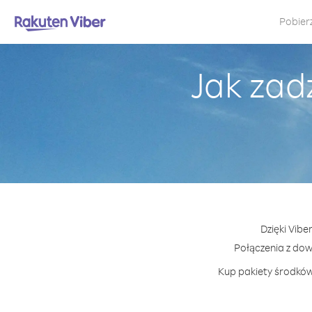
Pobier
Jak zad
Dzięki Vibe
Połączenia z do
Kup pakiety środków 