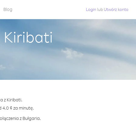
Blog
Login
lub
Utwórz konto
Kiribati
 z Kiribati.
4.0 ¢ za minutę.
ołączenia z Bułgaria.