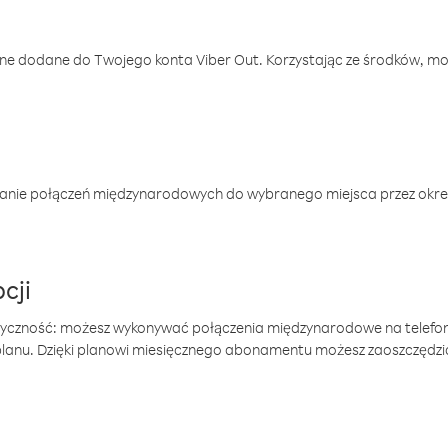
one dodane do Twojego konta Viber Out. Korzystając ze środków, m
anie połączeń międzynarodowych do wybranego miejsca przez okres
cji
tyczność: możesz wykonywać połączenia międzynarodowe na telefo
 planu. Dzięki planowi miesięcznego abonamentu możesz zaoszczędz