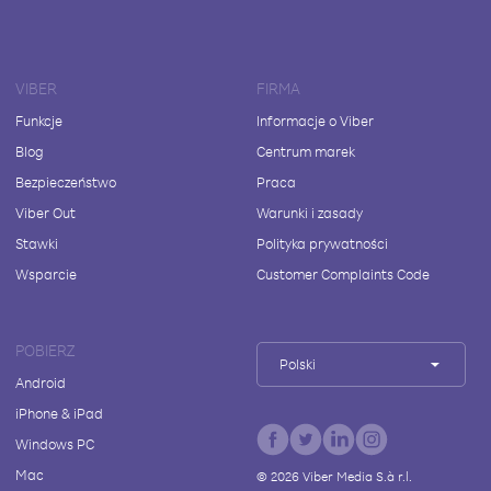
VIBER
FIRMA
Funkcje
Informacje o Viber
Blog
Centrum marek
Bezpieczeństwo
Praca
Viber Out
Warunki i zasady
Stawki
Polityka prywatności
Wsparcie
Customer Complaints Code
POBIERZ
Polski
Android
iPhone & iPad
Windows PC
Mac
©
2026
Viber Media S.à r.l.