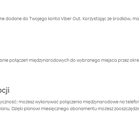
one dodane do Twojego konta Viber Out. Korzystając ze środków, m
anie połączeń międzynarodowych do wybranego miejsca przez okres
cji
tyczność: możesz wykonywać połączenia międzynarodowe na telefo
 planu. Dzięki planowi miesięcznego abonamentu możesz zaoszczędz