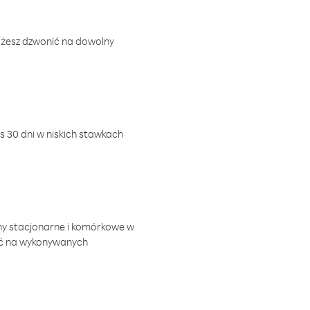
ożesz dzwonić na dowolny
 30 dni w niskich stawkach
ny stacjonarne i komórkowe w
ić na wykonywanych