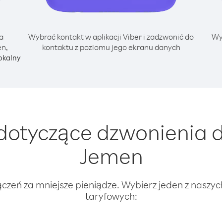
a
Wybrać kontakt w aplikacji Viber i zadzwonić do
Wy
en,
kontaktu z poziomu jego ekranu danych
okalny
otyczące dzwonienia d
Jemen
ączeń za mniejsze pieniądze. Wybierz jeden z naszy
taryfowych: