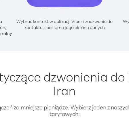
a
Wybrać kontakt w aplikacji Viber i zadzwonić do
Wy
ran,
kontaktu z poziomu jego ekranu danych
okalny
yczące dzwonienia do 
Iran
ączeń za mniejsze pieniądze. Wybierz jeden z naszy
taryfowych: