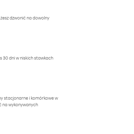
ożesz dzwonić na dowolny
 30 dni w niskich stawkach
ny stacjonarne i komórkowe w
ić na wykonywanych