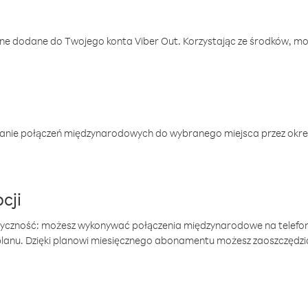
one dodane do Twojego konta Viber Out. Korzystając ze środków, m
anie połączeń międzynarodowych do wybranego miejsca przez okres
cji
tyczność: możesz wykonywać połączenia międzynarodowe na telefo
 planu. Dzięki planowi miesięcznego abonamentu możesz zaoszczędz