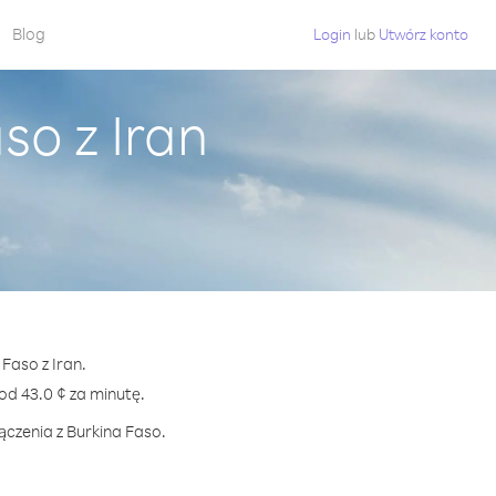
Blog
Login
lub
Utwórz konto
so z Iran
Faso z Iran.
d 43.0 ¢ za minutę.
ączenia z Burkina Faso.