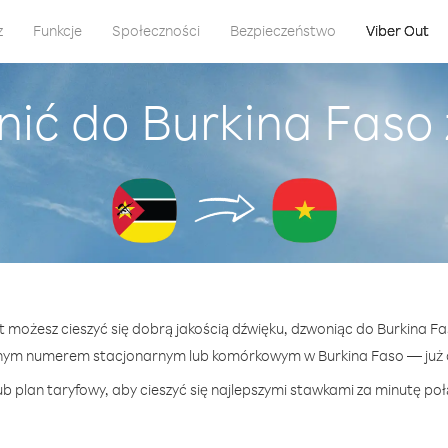
z
Funkcje
Społeczności
Bezpieczeństwo
Viber Out
nić do Burkina Faso
ut możesz cieszyć się dobrą jakością dźwięku, dzwoniąc do Burkina F
nym numerem stacjonarnym lub komórkowym w Burkina Faso — już o
b plan taryfowy, aby cieszyć się najlepszymi stawkami za minutę poł