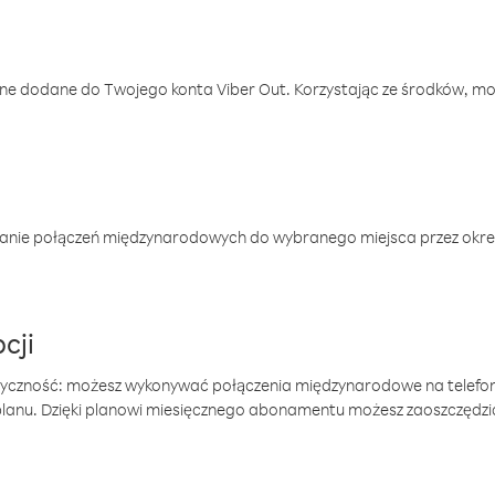
one dodane do Twojego konta Viber Out. Korzystając ze środków, m
anie połączeń międzynarodowych do wybranego miejsca przez okres
cji
tyczność: możesz wykonywać połączenia międzynarodowe na telefo
 planu. Dzięki planowi miesięcznego abonamentu możesz zaoszczędz