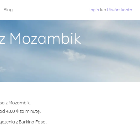
Blog
Login
lub
Utwórz konto
 z Mozambik
aso z Mozambik.
d 43.0 ¢ za minutę.
ączenia z Burkina Faso.