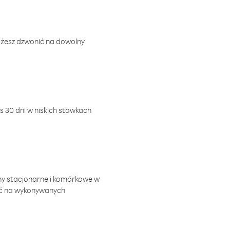
ożesz dzwonić na dowolny
 30 dni w niskich stawkach
ny stacjonarne i komórkowe w
ić na wykonywanych