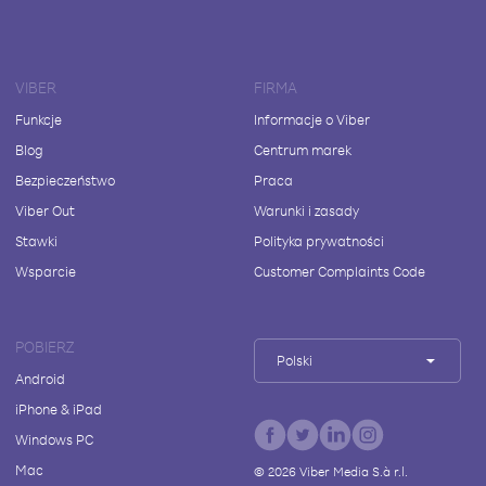
VIBER
FIRMA
Funkcje
Informacje o Viber
Blog
Centrum marek
Bezpieczeństwo
Praca
Viber Out
Warunki i zasady
Stawki
Polityka prywatności
Wsparcie
Customer Complaints Code
POBIERZ
Polski
Android
iPhone & iPad
Windows PC
Mac
©
2026
Viber Media S.à r.l.