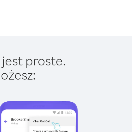
jest proste.
ożesz: