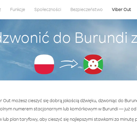
z
Funkcje
Społeczności
Bezpieczeństwo
Viber Out
dzwonić do Burundi z
er Out możesz cieszyć się dobrą jakością dźwięku, dzwoniąc do Burund
wolnym numerem stacjonarnym lub komórkowym w Burundi — już od 8
 lub plan taryfowy, aby cieszyć się najlepszymi stawkami za minutę p