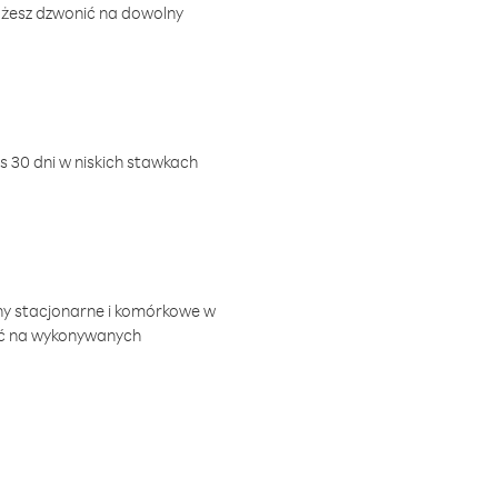
ożesz dzwonić na dowolny
 30 dni w niskich stawkach
ny stacjonarne i komórkowe w
ić na wykonywanych