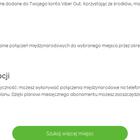
one dodane do Twojego konta Viber Out. Korzystając ze środków, m
anie połączeń międzynarodowych do wybranego miejsca przez okres
cji
tyczność: możesz wykonywać połączenia międzynarodowe na telefo
 planu. Dzięki planowi miesięcznego abonamentu możesz zaoszczędz
Szukaj więcej miejsc