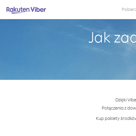
Pobier
Jak za
Dzięki Vib
Połączenia z do
Kup pakiety środków