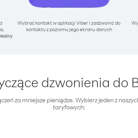
a
Wybrać kontakt w aplikacji Viber i zadzwonić do
Wy
a,
kontaktu z poziomu jego ekranu danych
okalny
czące dzwonienia do B
ączeń za mniejsze pieniądze. Wybierz jeden z naszy
taryfowych: