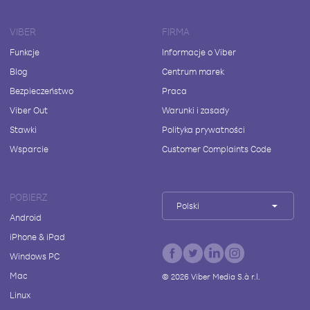
VIBER
FIRMA
Funkcje
Informacje o Viber
Blog
Centrum marek
Bezpieczeństwo
Praca
Viber Out
Warunki i zasady
Stawki
Polityka prywatności
Wsparcie
Customer Complaints Code
POBIERZ
Polski
Android
iPhone & iPad
Windows PC
Mac
©
2026
Viber Media S.à r.l.
Linux