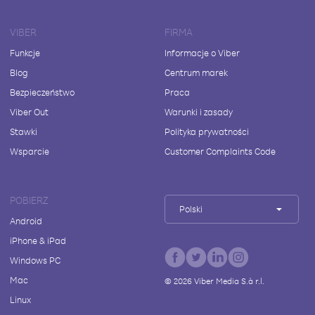
VIBER
FIRMA
Funkcje
Informacje o Viber
Blog
Centrum marek
Bezpieczeństwo
Praca
Viber Out
Warunki i zasady
Stawki
Polityka prywatności
Wsparcie
Customer Complaints Code
POBIERZ
Polski
Android
iPhone & iPad
Windows PC
Mac
©
2026
Viber Media S.à r.l.
Linux