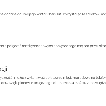
one dodane do Twojego konta Viber Out. Korzystając ze środków, m
anie połączeń międzynarodowych do wybranego miejsca przez okres
cji
tyczność: możesz wykonywać połączenia międzynarodowe na telefo
 planu. Dzięki planowi miesięcznego abonamentu możesz zaoszczędz