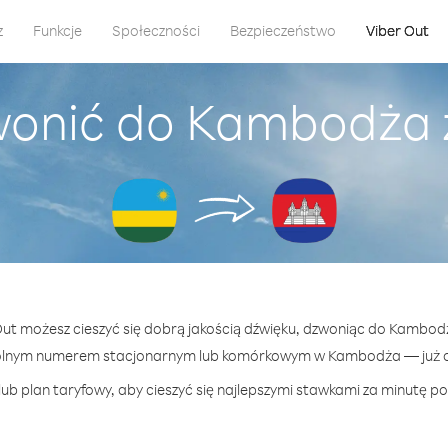
z
Funkcje
Społeczności
Bezpieczeństwo
Viber Out
wonić do Kambodża
 Out możesz cieszyć się dobrą jakością dźwięku, dzwoniąc do Kambo
olnym numerem stacjonarnym lub komórkowym w Kambodża — już od
ub plan taryfowy, aby cieszyć się najlepszymi stawkami za minutę 