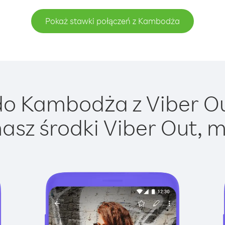
Pokaż stawki połączeń z Kambodża
o Kambodża z Viber Out
asz środki Viber Out, m