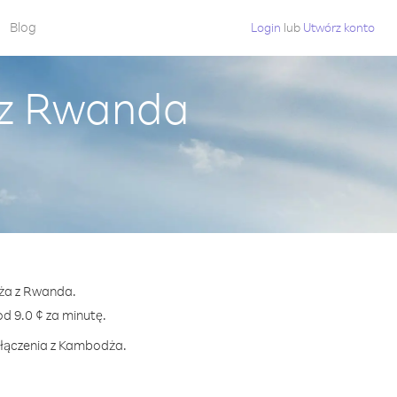
Blog
Login
lub
Utwórz konto
 z Rwanda
dża z Rwanda.
 9.0 ¢ za minutę.
połączenia z Kambodża.