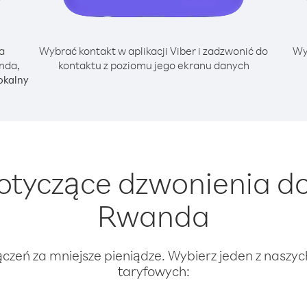
a
Wybrać kontakt w aplikacji Viber i zadzwonić do
Wy
nda,
kontaktu z poziomu jego ekranu danych
okalny
otyczące dzwonienia d
Rwanda
ączeń za mniejsze pieniądze. Wybierz jeden z naszy
taryfowych: