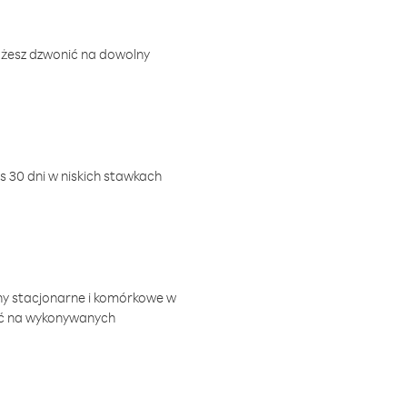
ożesz dzwonić na dowolny
 30 dni w niskich stawkach
ny stacjonarne i komórkowe w
ić na wykonywanych