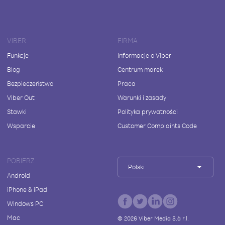
VIBER
FIRMA
Funkcje
Informacje o Viber
Blog
Centrum marek
Bezpieczeństwo
Praca
Viber Out
Warunki i zasady
Stawki
Polityka prywatności
Wsparcie
Customer Complaints Code
POBIERZ
Polski
Android
iPhone & iPad
Windows PC
Mac
©
2026
Viber Media S.à r.l.