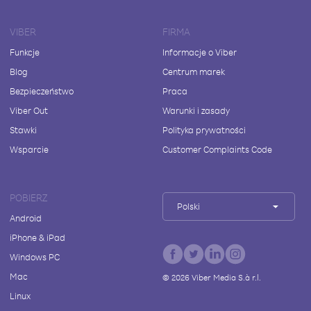
VIBER
FIRMA
Funkcje
Informacje o Viber
Blog
Centrum marek
Bezpieczeństwo
Praca
Viber Out
Warunki i zasady
Stawki
Polityka prywatności
Wsparcie
Customer Complaints Code
POBIERZ
Polski
Android
iPhone & iPad
Windows PC
Mac
©
2026
Viber Media S.à r.l.
Linux