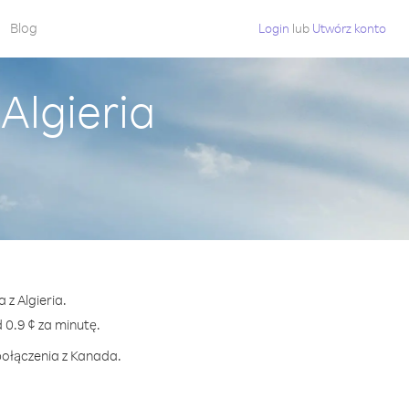
Blog
Login
lub
Utwórz konto
Algieria
 z Algieria.
0.9 ¢ za minutę.
połączenia z Kanada.