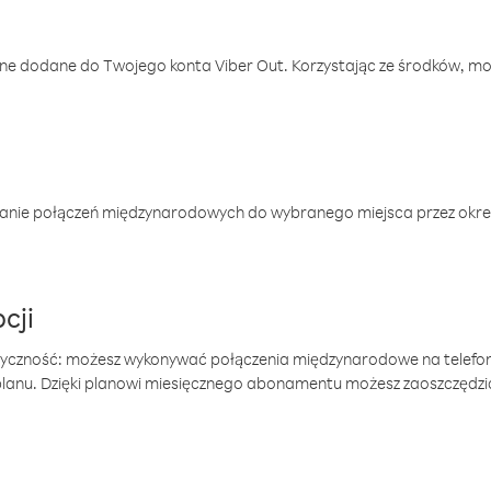
one dodane do Twojego konta Viber Out. Korzystając ze środków, m
anie połączeń międzynarodowych do wybranego miejsca przez okres
cji
tyczność: możesz wykonywać połączenia międzynarodowe na telefo
 planu. Dzięki planowi miesięcznego abonamentu możesz zaoszczędz