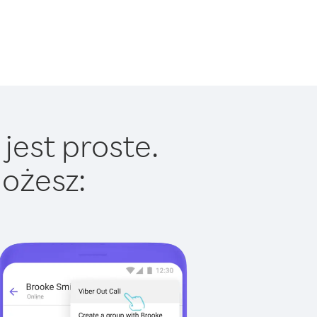
jest proste.
ożesz: