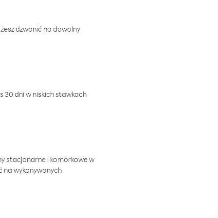
ożesz dzwonić na dowolny
 30 dni w niskich stawkach
ny stacjonarne i komórkowe w
ić na wykonywanych