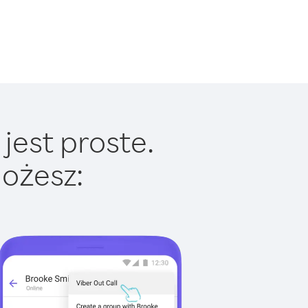
jest proste.
ożesz: