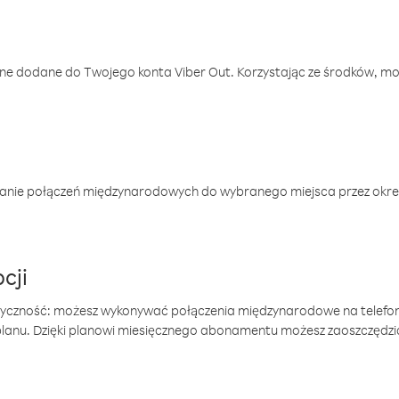
one dodane do Twojego konta Viber Out. Korzystając ze środków, m
anie połączeń międzynarodowych do wybranego miejsca przez okres
cji
tyczność: możesz wykonywać połączenia międzynarodowe na telefo
 planu. Dzięki planowi miesięcznego abonamentu możesz zaoszczędz