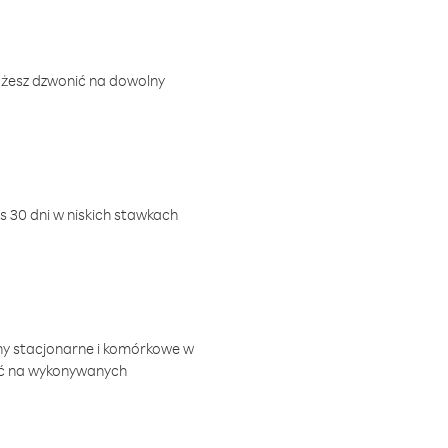
ożesz dzwonić na dowolny
 30 dni w niskich stawkach
ny stacjonarne i komórkowe w
ić na wykonywanych