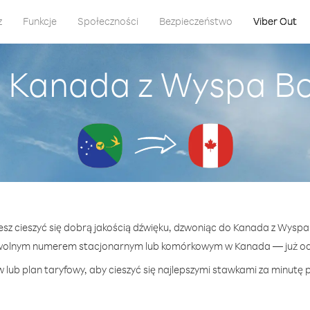
z
Funkcje
Społeczności
Bezpieczeństwo
Viber Out
o Kanada z Wyspa B
esz cieszyć się dobrą jakością dźwięku, dzwoniąc do Kanada z Wys
wolnym numerem stacjonarnym lub komórkowym w Kanada — już od 
 lub plan taryfowy, aby cieszyć się najlepszymi stawkami za minutę 