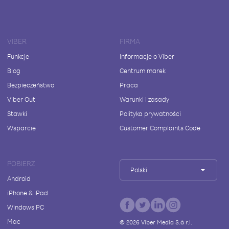
VIBER
FIRMA
Funkcje
Informacje o Viber
Blog
Centrum marek
Bezpieczeństwo
Praca
Viber Out
Warunki i zasady
Stawki
Polityka prywatności
Wsparcie
Customer Complaints Code
POBIERZ
Polski
Android
iPhone & iPad
Windows PC
Mac
©
2026
Viber Media S.à r.l.