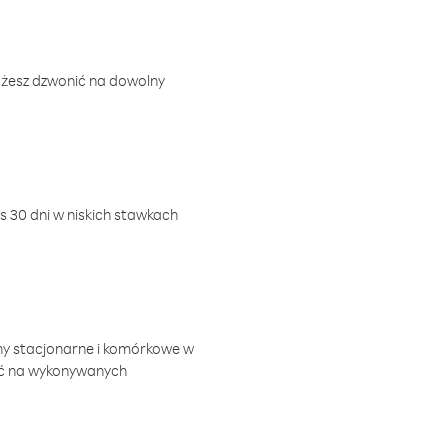
ożesz dzwonić na dowolny
 30 dni w niskich stawkach
ny stacjonarne i komórkowe w
ić na wykonywanych