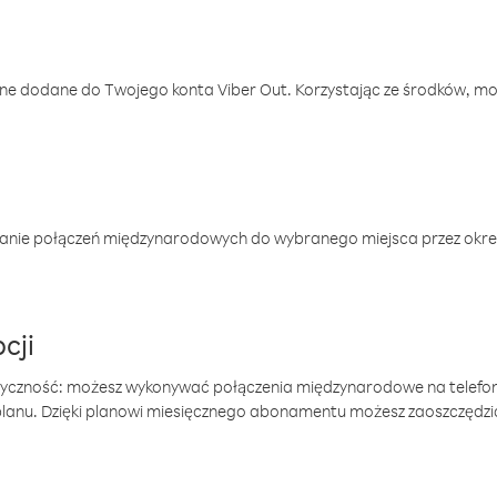
one dodane do Twojego konta Viber Out. Korzystając ze środków, m
anie połączeń międzynarodowych do wybranego miejsca przez okres
cji
tyczność: możesz wykonywać połączenia międzynarodowe na telefo
 planu. Dzięki planowi miesięcznego abonamentu możesz zaoszczędz