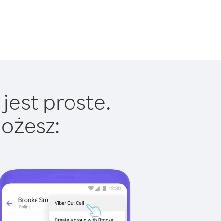
jest proste.
ożesz: