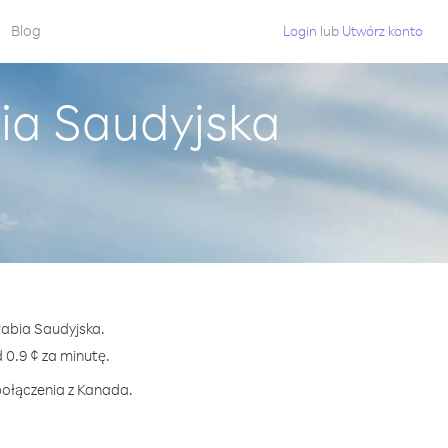
Blog
Login
lub
Utwórz konto
ia Saudyjska
rabia Saudyjska.
0.9 ¢ za minutę.
połączenia z Kanada.