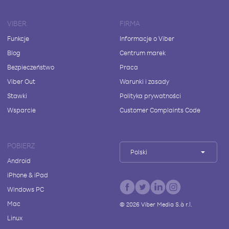
VIBER
FIRMA
Funkcje
Informacje o Viber
Blog
Centrum marek
Bezpieczeństwo
Praca
Viber Out
Warunki i zasady
Stawki
Polityka prywatności
Wsparcie
Customer Complaints Code
POBIERZ
Polski
Android
iPhone & iPad
Windows PC
Mac
©
2026
Viber Media S.à r.l.
Linux