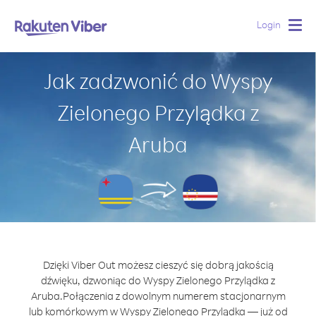
Login
Togg
navig
Jak zadzwonić do Wyspy
Zielonego Przylądka z
Aruba
Dzięki Viber Out możesz cieszyć się dobrą jakością
dźwięku, dzwoniąc do Wyspy Zielonego Przylądka z
Aruba.
Połączenia z dowolnym numerem stacjonarnym
lub komórkowym w Wyspy Zielonego Przylądka — już od