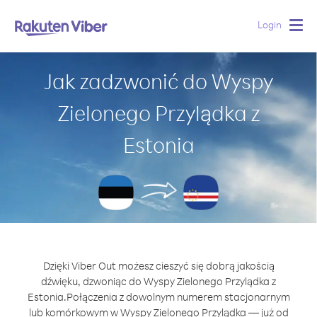
Login
Togg
navig
Jak zadzwonić do Wyspy
Zielonego Przylądka z
Estonia
Dzięki Viber Out możesz cieszyć się dobrą jakością
dźwięku, dzwoniąc do Wyspy Zielonego Przylądka z
Estonia.
Połączenia z dowolnym numerem stacjonarnym
lub komórkowym w Wyspy Zielonego Przylądka — już od