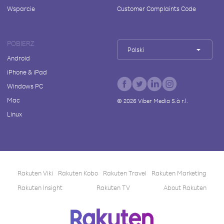
Wsparcie
Customer Complaints Code
POBIERZ
Polski
Android
iPhone & iPad
Windows PC
Mac
©
2026
Viber Media S.à r.l.
Linux
Rakuten Viki
Rakuten Kobo
Rakuten Travel
Rakuten Marketing
Rakuten Insight
Rakuten TV
About Rakuten