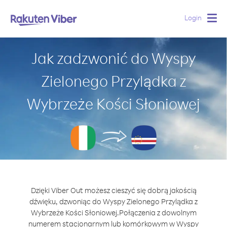
Login
Togg
navig
Jak zadzwonić do Wyspy
Zielonego Przylądka z
Wybrzeże Kości Słoniowej
Dzięki Viber Out możesz cieszyć się dobrą jakością
dźwięku, dzwoniąc do Wyspy Zielonego Przylądka z
Wybrzeże Kości Słoniowej.
Połączenia z dowolnym
numerem stacjonarnym lub komórkowym w Wyspy