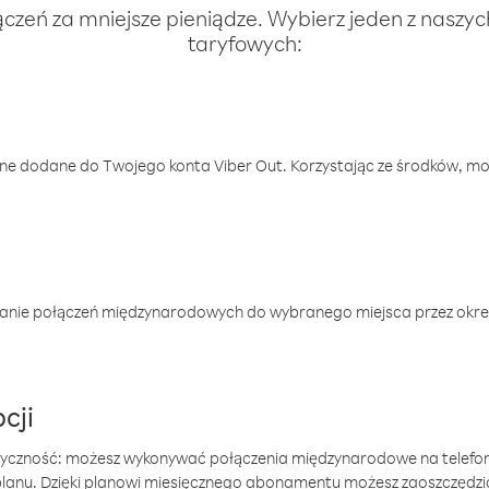
ączeń za mniejsze pieniądze. Wybierz jeden z naszy
taryfowych:
one dodane do Twojego konta Viber Out. Korzystając ze środków, m
anie połączeń międzynarodowych do wybranego miejsca przez okres
cji
tyczność: możesz wykonywać połączenia międzynarodowe na telefo
 planu. Dzięki planowi miesięcznego abonamentu możesz zaoszczędz