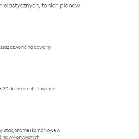
ch elastycznych, tanich planów
ożesz dzwonić na dowolny
 30 dni w niskich stawkach
ny stacjonarne i komórkowe w
ić na wykonywanych