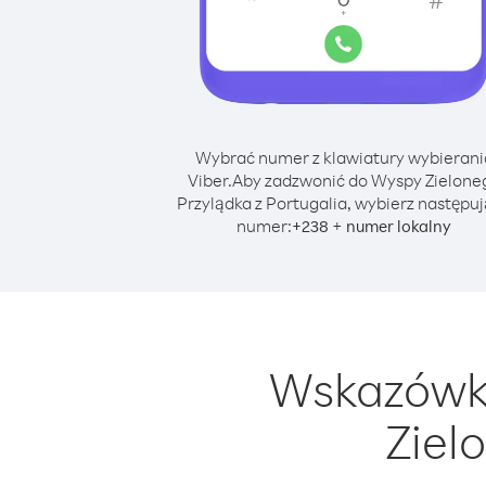
Wybrać numer z klawiatury wybierani
Viber.
Aby zadzwonić do Wyspy Zielone
Przylądka z Portugalia, wybierz następu
numer:
+
+
238
numer lokalny
Wskazówki
Ziel