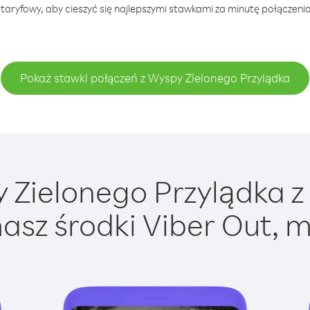
taryfowy, aby cieszyć się najlepszymi stawkami za minutę połączeni
Pokaż stawki połączeń z Wyspy Zielonego Przylądka
Zielonego Przylądka z V
asz środki Viber Out, m