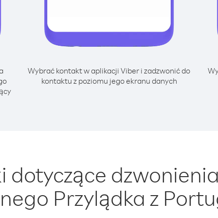
a
Wybrać kontakt w aplikacji Viber i zadzwonić do
Wy
go
kontaktu z poziomu jego ekranu danych
jący
 dotyczące dzwonieni
onego Przylądka z Portu