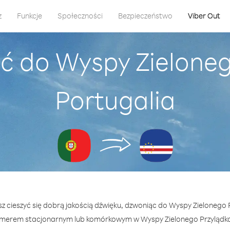
z
Funkcje
Społeczności
Bezpieczeństwo
Viber Out
ć do Wyspy Zieloneg
Portugalia
sz cieszyć się dobrą jakością dźwięku, dzwoniąc do Wyspy Zielonego P
merem stacjonarnym lub komórkowym w Wyspy Zielonego Przylądka —