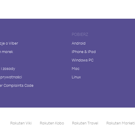
POBIERZ
cje o Viber
Android
m marek
iPhone & iPad
Windows PC
 i zasady
Mac
a prywatności
Linux
r Complaints Code
Rakuten Viki
Rakuten Kobo
Rakuten Travel
Rakuten Market