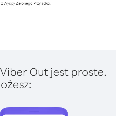
a z Wyspy Zielonego Przylądka.
iber Out jest proste.
ożesz: