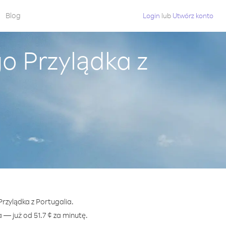
Blog
Login
lub
Utwórz konto
o Przylądka z
rzylądka z Portugalia.
 już od 51.7 ¢ za minutę.