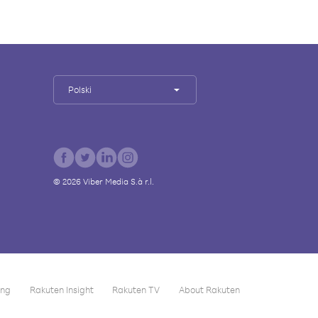
Polski
©
2026
Viber Media S.à r.l.
ing
Rakuten Insight
Rakuten TV
About Rakuten