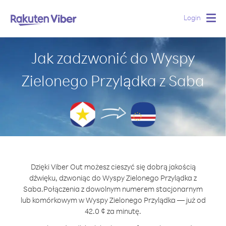
Login
Togg
navig
Jak zadzwonić do Wyspy
Zielonego Przylądka z Saba
Dzięki Viber Out możesz cieszyć się dobrą jakością
dźwięku, dzwoniąc do Wyspy Zielonego Przylądka z
Saba.
Połączenia z dowolnym numerem stacjonarnym
lub komórkowym w Wyspy Zielonego Przylądka — już od
42.0 ¢ za minutę.