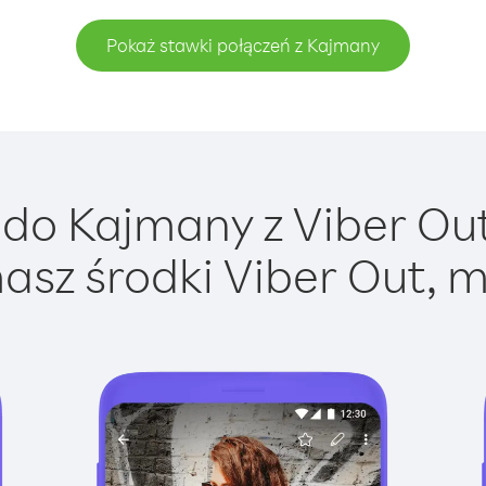
Pokaż stawki połączeń z Kajmany
do Kajmany z Viber Out 
asz środki Viber Out, m