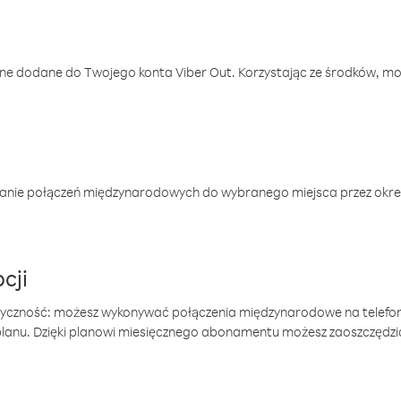
one dodane do Twojego konta Viber Out. Korzystając ze środków, m
anie połączeń międzynarodowych do wybranego miejsca przez okres
cji
tyczność: możesz wykonywać połączenia międzynarodowe na telefo
 planu. Dzięki planowi miesięcznego abonamentu możesz zaoszczędz