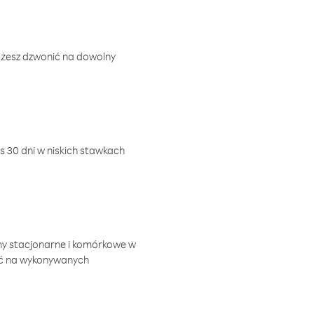
ożesz dzwonić na dowolny
 30 dni w niskich stawkach
ny stacjonarne i komórkowe w
ić na wykonywanych