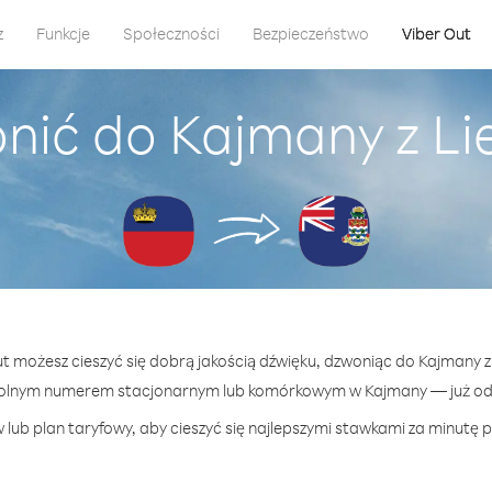
z
Funkcje
Społeczności
Bezpieczeństwo
Viber Out
nić do Kajmany z Li
ut możesz cieszyć się dobrą jakością dźwięku, dzwoniąc do Kajmany z
olnym numerem stacjonarnym lub komórkowym w Kajmany — już od 
lub plan taryfowy, aby cieszyć się najlepszymi stawkami za minutę 