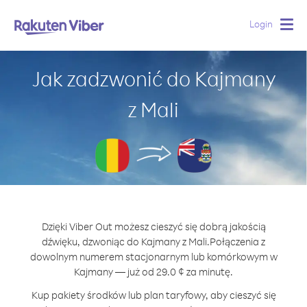
Login
Togg
navig
Jak zadzwonić do Kajmany
z Mali
Dzięki Viber Out możesz cieszyć się dobrą jakością
dźwięku, dzwoniąc do Kajmany z Mali.
Połączenia z
dowolnym numerem stacjonarnym lub komórkowym w
Kajmany — już od 29.0 ¢ za minutę.
Kup pakiety środków lub plan taryfowy, aby cieszyć się