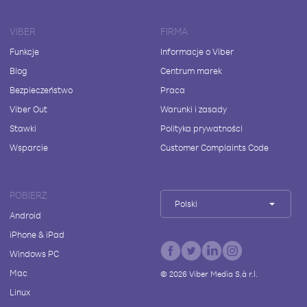
VIBER
FIRMA
Funkcje
Informacje o Viber
Blog
Centrum marek
Bezpieczeństwo
Praca
Viber Out
Warunki i zasady
Stawki
Polityka prywatności
Wsparcie
Customer Complaints Code
POBIERZ
Polski
Android
iPhone & iPad
Windows PC
Mac
©
2026
Viber Media S.à r.l.
Linux