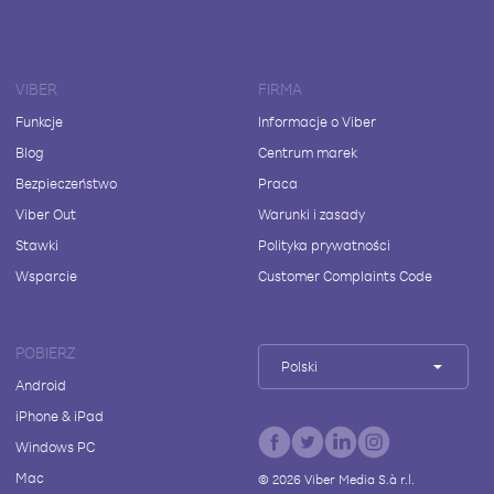
VIBER
FIRMA
Funkcje
Informacje o Viber
Blog
Centrum marek
Bezpieczeństwo
Praca
Viber Out
Warunki i zasady
Stawki
Polityka prywatności
Wsparcie
Customer Complaints Code
POBIERZ
Polski
Android
iPhone & iPad
Windows PC
Mac
©
2026
Viber Media S.à r.l.