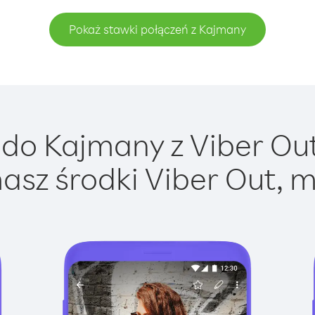
Pokaż stawki połączeń z Kajmany
do Kajmany z Viber Out 
asz środki Viber Out, m