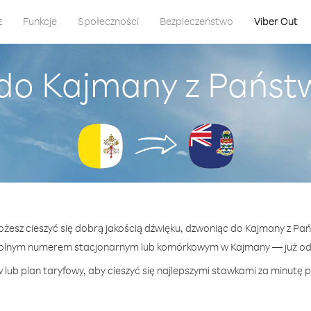
z
Funkcje
Społeczności
Bezpieczeństwo
Viber Out
 do Kajmany z Państ
ożesz cieszyć się dobrą jakością dźwięku, dzwoniąc do Kajmany z P
olnym numerem stacjonarnym lub komórkowym w Kajmany — już od 
lub plan taryfowy, aby cieszyć się najlepszymi stawkami za minutę 