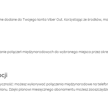
one dodane do Twojego konta Viber Out. Korzystając ze środków, m
anie połączeń międzynarodowych do wybranego miejsca przez okres
cji
tyczność: możesz wykonywać połączenia międzynarodowe na telefo
 planu. Dzięki planowi miesięcznego abonamentu możesz zaoszczędz