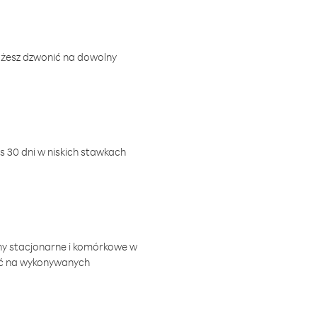
ożesz dzwonić na dowolny
 30 dni w niskich stawkach
ny stacjonarne i komórkowe w
ić na wykonywanych